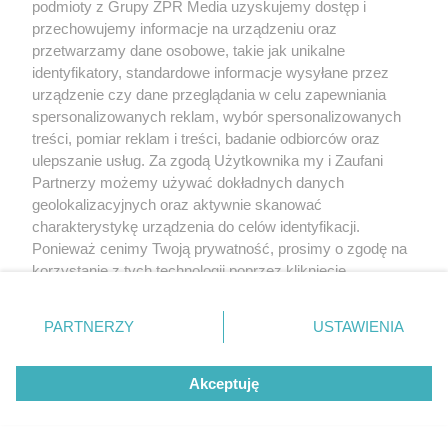
podmioty z Grupy ZPR Media uzyskujemy dostęp i
przechowujemy informacje na urządzeniu oraz
przetwarzamy dane osobowe, takie jak unikalne
identyfikatory, standardowe informacje wysyłane przez
urządzenie czy dane przeglądania w celu zapewniania
spersonalizowanych reklam, wybór spersonalizowanych
treści, pomiar reklam i treści, badanie odbiorców oraz
ulepszanie usług. Za zgodą Użytkownika my i Zaufani
Partnerzy możemy używać dokładnych danych
geolokalizacyjnych oraz aktywnie skanować
charakterystykę urządzenia do celów identyfikacji.
Ponieważ cenimy Twoją prywatność, prosimy o zgodę na
korzystanie z tych technologii poprzez kliknięcie
„Akceptuję”. Zgoda jest dobrowolna i zawsze możesz ją
zmienić/wycofać klikając przycisk ustawień prywatności
PARTNERZY
USTAWIENIA
znajdujący się w lewym dolnym rogu strony
. Niektóre
rodzaje przetwarzania danych nie wymagają zgody
Akceptuję
użytkownika, ale masz prawo sprzeciwić się takiemu
przetwarzaniu. Preferencje będą miały zastosowanie tylko
na tej witrynie.