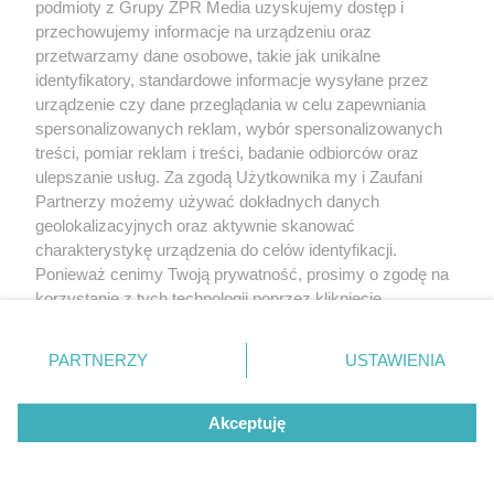
podmioty z Grupy ZPR Media uzyskujemy dostęp i
przechowujemy informacje na urządzeniu oraz
przetwarzamy dane osobowe, takie jak unikalne
identyfikatory, standardowe informacje wysyłane przez
urządzenie czy dane przeglądania w celu zapewniania
spersonalizowanych reklam, wybór spersonalizowanych
treści, pomiar reklam i treści, badanie odbiorców oraz
ulepszanie usług. Za zgodą Użytkownika my i Zaufani
Partnerzy możemy używać dokładnych danych
geolokalizacyjnych oraz aktywnie skanować
charakterystykę urządzenia do celów identyfikacji.
Ponieważ cenimy Twoją prywatność, prosimy o zgodę na
korzystanie z tych technologii poprzez kliknięcie
„Akceptuję”. Zgoda jest dobrowolna i zawsze możesz ją
zmienić/wycofać klikając przycisk ustawień prywatności
PARTNERZY
USTAWIENIA
znajdujący się w lewym dolnym rogu strony
. Niektóre
rodzaje przetwarzania danych nie wymagają zgody
Akceptuję
użytkownika, ale masz prawo sprzeciwić się takiemu
przetwarzaniu. Preferencje będą miały zastosowanie tylko
na tej witrynie.