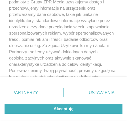
podmioty z Grupy ZPR Media uzyskujemy dostęp i
przechowujemy informacje na urządzeniu oraz
przetwarzamy dane osobowe, takie jak unikalne
identyfikatory, standardowe informacje wysyłane przez
urządzenie czy dane przeglądania w celu zapewniania
spersonalizowanych reklam, wybór spersonalizowanych
treści, pomiar reklam i treści, badanie odbiorców oraz
ulepszanie usług. Za zgodą Użytkownika my i Zaufani
Partnerzy możemy używać dokładnych danych
geolokalizacyjnych oraz aktywnie skanować
charakterystykę urządzenia do celów identyfikacji.
Ponieważ cenimy Twoją prywatność, prosimy o zgodę na
korzystanie z tych technologii poprzez kliknięcie
„Akceptuję”. Zgoda jest dobrowolna i zawsze możesz ją
zmienić/wycofać klikając przycisk ustawień prywatności
PARTNERZY
USTAWIENIA
znajdujący się w lewym dolnym rogu strony
. Niektóre
rodzaje przetwarzania danych nie wymagają zgody
Akceptuję
użytkownika, ale masz prawo sprzeciwić się takiemu
przetwarzaniu. Preferencje będą miały zastosowanie tylko
na tej witrynie.