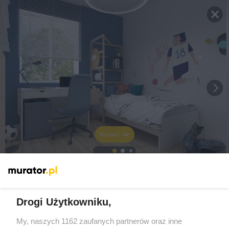
Rozwiń
Drogi Użytkowniku,
My, naszych 1162 zaufanych partnerów oraz inne