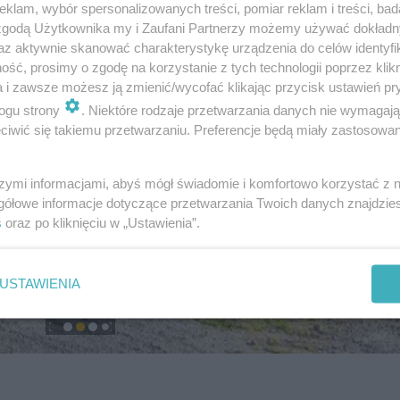
klam, wybór spersonalizowanych treści, pomiar reklam i treści, bad
 zgodą Użytkownika my i Zaufani Partnerzy możemy używać dokład
az aktywnie skanować charakterystykę urządzenia do celów identyfi
ść, prosimy o zgodę na korzystanie z tych technologii poprzez klikn
a i zawsze możesz ją zmienić/wycofać klikając przycisk ustawień pr
ogu strony
. Niektóre rodzaje przetwarzania danych nie wymagaj
iwić się takiemu przetwarzaniu. Preferencje będą miały zastosowanie
szymi informacjami, abyś mógł świadomie i komfortowo korzystać z
gółowe informacje dotyczące przetwarzania Twoich danych znajdzi
s
oraz po kliknięciu w „Ustawienia”.
USTAWIENIA