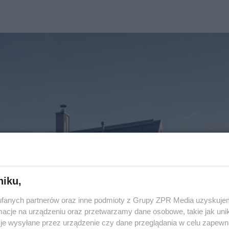
niku,
fanych partnerów oraz inne podmioty z Grupy ZPR Media uzyskujem
cje na urządzeniu oraz przetwarzamy dane osobowe, takie jak unika
je wysyłane przez urządzenie czy dane przeglądania w celu zapewn