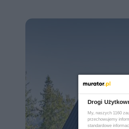
Drogi Użytkow
My, naszych 1160 zau
przechowujemy informa
standardowe informac