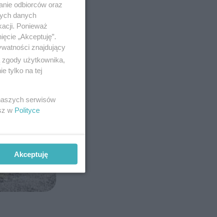
anie odbiorców oraz
nych danych
kacji. Ponieważ
ięcie „Akceptuję”.
ywatności znajdujący
ą zgody użytkownika,
 tylko na tej
 naszych serwisów
esz w
Polityce
Akceptuję