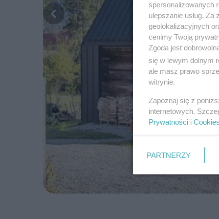
spersonalizowanych re
ulepszanie usług. Za
geolokalizacyjnych or
cenimy Twoją prywatno
Zgoda jest dobrowoln
się w lewym dolnym r
ale masz prawo sprzec
witrynie.
Zapoznaj się z poniż
internetowych. Szcze
Prywatności
i
Cookie
PARTNERZY