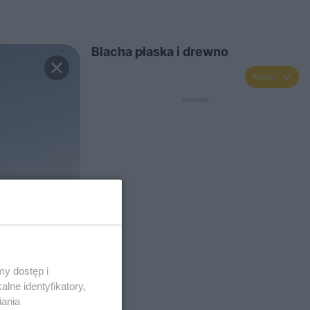
Blacha płaska i drewno
Rozwiń
y dostęp i
lne identyfikatory,
iania