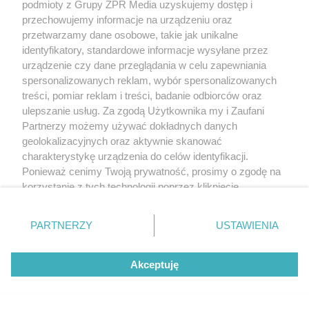
podmioty z Grupy ZPR Media uzyskujemy dostęp i
przechowujemy informacje na urządzeniu oraz
przetwarzamy dane osobowe, takie jak unikalne
identyfikatory, standardowe informacje wysyłane przez
urządzenie czy dane przeglądania w celu zapewniania
spersonalizowanych reklam, wybór spersonalizowanych
treści, pomiar reklam i treści, badanie odbiorców oraz
ulepszanie usług. Za zgodą Użytkownika my i Zaufani
Partnerzy możemy używać dokładnych danych
geolokalizacyjnych oraz aktywnie skanować
charakterystykę urządzenia do celów identyfikacji.
Ponieważ cenimy Twoją prywatność, prosimy o zgodę na
korzystanie z tych technologii poprzez kliknięcie
„Akceptuję”. Zgoda jest dobrowolna i zawsze możesz ją
zmienić/wycofać klikając przycisk ustawień prywatności
PARTNERZY
USTAWIENIA
znajdujący się w lewym dolnym rogu strony
. Niektóre
rodzaje przetwarzania danych nie wymagają zgody
Akceptuję
użytkownika, ale masz prawo sprzeciwić się takiemu
przetwarzaniu. Preferencje będą miały zastosowanie tylko
na tej witrynie.