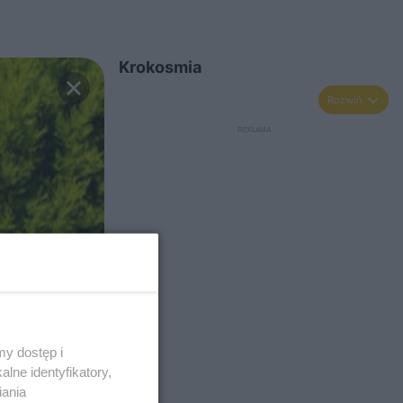
Krokosmia
Rozwiń
y dostęp i
lne identyfikatory,
iania