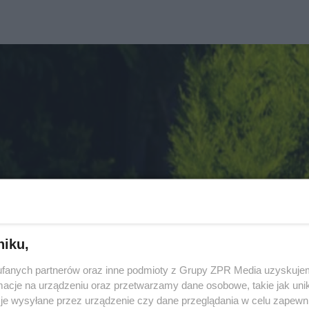
niku,
fanych partnerów oraz inne podmioty z Grupy ZPR Media uzyskujem
cje na urządzeniu oraz przetwarzamy dane osobowe, takie jak unika
je wysyłane przez urządzenie czy dane przeglądania w celu zapewn