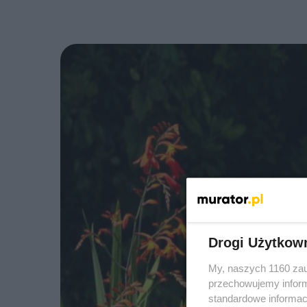
Drogi Użytkow
My, naszych 1160 zau
przechowujemy informa
standardowe informac