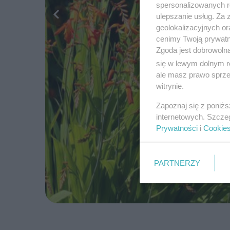
spersonalizowanych re
ulepszanie usług. Za
geolokalizacyjnych or
cenimy Twoją prywatno
Zgoda jest dobrowoln
się w lewym dolnym r
ale masz prawo sprzec
witrynie.
Zapoznaj się z poniż
internetowych. Szcze
Prywatności
i
Cookie
PARTNERZY