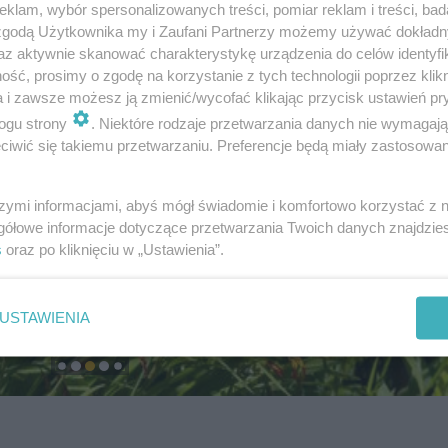
klam, wybór spersonalizowanych treści, pomiar reklam i treści, bad
 zgodą Użytkownika my i Zaufani Partnerzy możemy używać dokład
az aktywnie skanować charakterystykę urządzenia do celów identyfi
ść, prosimy o zgodę na korzystanie z tych technologii poprzez klikn
a i zawsze możesz ją zmienić/wycofać klikając przycisk ustawień pr
ogu strony
. Niektóre rodzaje przetwarzania danych nie wymagaj
iwić się takiemu przetwarzaniu. Preferencje będą miały zastosowanie
szymi informacjami, abyś mógł świadomie i komfortowo korzystać z
gółowe informacje dotyczące przetwarzania Twoich danych znajdzi
s
oraz po kliknięciu w „Ustawienia”.
USTAWIENIA