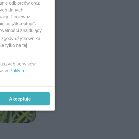
anie odbiorców oraz
nych danych
kacji. Ponieważ
ięcie „Akceptuję”.
ywatności znajdujący
ą zgody użytkownika,
 tylko na tej
 naszych serwisów
esz w
Polityce
Akceptuję