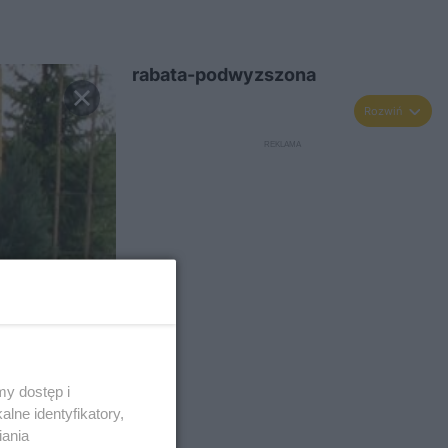
rabata-podwyzszona
Rozwiń
y dostęp i
lne identyfikatory,
iania