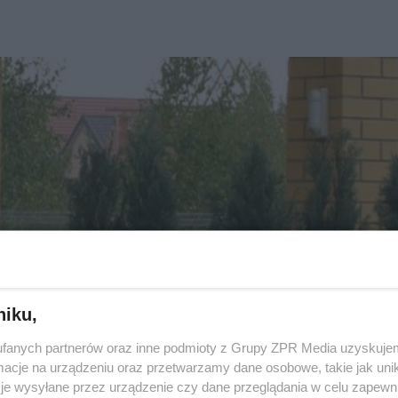
niku,
fanych partnerów oraz inne podmioty z Grupy ZPR Media uzyskujem
cje na urządzeniu oraz przetwarzamy dane osobowe, takie jak unika
je wysyłane przez urządzenie czy dane przeglądania w celu zapewn