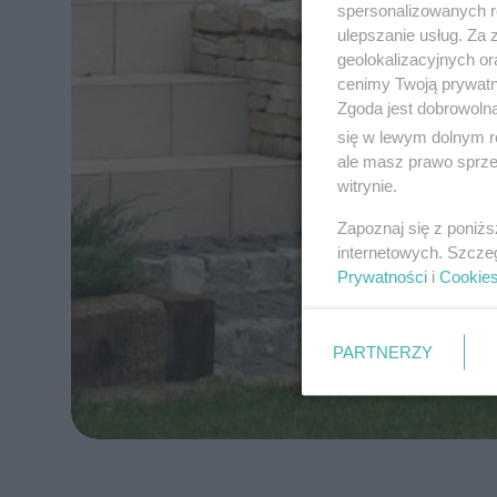
spersonalizowanych re
ulepszanie usług. Za
geolokalizacyjnych or
cenimy Twoją prywatno
Zgoda jest dobrowoln
się w lewym dolnym r
ale masz prawo sprzec
witrynie.
Zapoznaj się z poniż
internetowych. Szcze
Prywatności
i
Cookie
PARTNERZY