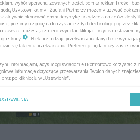
klam, wybór spersonalizowanych treści, pomiar reklam i treści, bad
 zgodą Użytkownika my i Zaufani Partnerzy możemy używać dokład
az aktywnie skanować charakterystykę urządzenia do celów identyfi
ść, prosimy o zgodę na korzystanie z tych technologii poprzez klikn
a i zawsze możesz ją zmienić/wycofać klikając przycisk ustawień pr
ogu strony
. Niektóre rodzaje przetwarzania danych nie wymagaj
iwić się takiemu przetwarzaniu. Preferencje będą miały zastosowanie
szymi informacjami, abyś mógł świadomie i komfortowo korzystać z
gółowe informacje dotyczące przetwarzania Twoich danych znajdzi
s
oraz po kliknięciu w „Ustawienia”.
USTAWIENIA