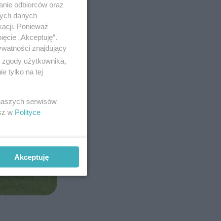
anie odbiorców oraz
nych danych
kacji. Ponieważ
ięcie „Akceptuję”.
ywatności znajdujący
ą zgody użytkownika,
 tylko na tej
 naszych serwisów
esz w
Polityce
Akceptuję