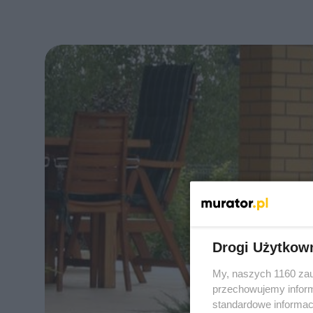
Drogi Użytkow
My, naszych 1160 zau
przechowujemy informa
standardowe informac