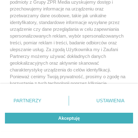
podmioty z Grupy ZPR Media uzyskujemy dostęp i
przechowujemy informacje na urządzeniu oraz
przetwarzamy dane osobowe, takie jak unikalne
identyfikatory, standardowe informacje wysyłane przez
urządzenie czy dane przeglądania w celu zapewniania
spersonalizowanych reklam, wybór spersonalizowanych
treści, pomiar reklam i treści, badanie odbiorców oraz
ulepszanie usług. Za zgodą Użytkownika my i Zaufani
Partnerzy możemy używać dokładnych danych
geolokalizacyjnych oraz aktywnie skanować
charakterystykę urządzenia do celów identyfikacji.
Ponieważ cenimy Twoją prywatność, prosimy o zgodę na
korzystanie z tych technologii poprzez kliknięcie
„Akceptuję”. Zgoda jest dobrowolna i zawsze możesz ją
zmienić/wycofać klikając przycisk ustawień prywatności
PARTNERZY
USTAWIENIA
znajdujący się w lewym dolnym rogu strony
. Niektóre
rodzaje przetwarzania danych nie wymagają zgody
Akceptuję
użytkownika, ale masz prawo sprzeciwić się takiemu
przetwarzaniu. Preferencje będą miały zastosowanie tylko
na tej witrynie.