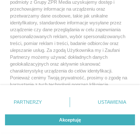
podmioty z Grupy ZPR Media uzyskujemy dostęp i
przechowujemy informacje na urządzeniu oraz
przetwarzamy dane osobowe, takie jak unikalne
identyfikatory, standardowe informacje wysyłane przez
urządzenie czy dane przeglądania w celu zapewniania
spersonalizowanych reklam, wybór spersonalizowanych
treści, pomiar reklam i treści, badanie odbiorców oraz
ulepszanie usług. Za zgodą Użytkownika my i Zaufani
Partnerzy możemy używać dokładnych danych
geolokalizacyjnych oraz aktywnie skanować
charakterystykę urządzenia do celów identyfikacji.
Ponieważ cenimy Twoją prywatność, prosimy o zgodę na
korzystanie z tych technologii poprzez kliknięcie
„Akceptuję”. Zgoda jest dobrowolna i zawsze możesz ją
zmienić/wycofać klikając przycisk ustawień prywatności
PARTNERZY
USTAWIENIA
znajdujący się w lewym dolnym rogu strony
. Niektóre
rodzaje przetwarzania danych nie wymagają zgody
Akceptuję
użytkownika, ale masz prawo sprzeciwić się takiemu
przetwarzaniu. Preferencje będą miały zastosowanie tylko
na tej witrynie.