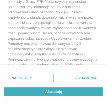
podmioty z Grupy ZPR Media uzyskujemy dostęp i
przechowujemy informacje na urządzeniu oraz
przetwarzamy dane osobowe, takie jak unikalne
identyfikatory, standardowe informacje wysyłane przez
urządzenie czy dane przeglądania w celu zapewniania
spersonalizowanych reklam, wybór spersonalizowanych
treści, pomiar reklam i treści, badanie odbiorców oraz
ulepszanie usług. Za zgodą Użytkownika my i Zaufani
Partnerzy możemy używać dokładnych danych
geolokalizacyjnych oraz aktywnie skanować
charakterystykę urządzenia do celów identyfikacji.
Ponieważ cenimy Twoją prywatność, prosimy o zgodę na
korzystanie z tych technologii poprzez kliknięcie
„Akceptuję”. Zgoda jest dobrowolna i zawsze możesz ją
zmienić/wycofać klikając przycisk ustawień prywatności
PARTNERZY
USTAWIENIA
znajdujący się w lewym dolnym rogu strony
. Niektóre
rodzaje przetwarzania danych nie wymagają zgody
Akceptuję
użytkownika, ale masz prawo sprzeciwić się takiemu
przetwarzaniu. Preferencje będą miały zastosowanie tylko
na tej witrynie.