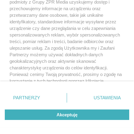
podmioty z Grupy ZPR Media uzyskujemy dostęp i
przechowujemy informacje na urządzeniu oraz
przetwarzamy dane osobowe, takie jak unikalne
identyfikatory, standardowe informacje wysyłane przez
urządzenie czy dane przeglądania w celu zapewniania
spersonalizowanych reklam, wybór spersonalizowanych
treści, pomiar reklam i treści, badanie odbiorców oraz
ulepszanie usług. Za zgodą Użytkownika my i Zaufani
Partnerzy możemy używać dokładnych danych
geolokalizacyjnych oraz aktywnie skanować
charakterystykę urządzenia do celów identyfikacji.
Ponieważ cenimy Twoją prywatność, prosimy o zgodę na
korzystanie z tych technologii poprzez kliknięcie
„Akceptuję”. Zgoda jest dobrowolna i zawsze możesz ją
zmienić/wycofać klikając przycisk ustawień prywatności
PARTNERZY
USTAWIENIA
znajdujący się w lewym dolnym rogu strony
. Niektóre
rodzaje przetwarzania danych nie wymagają zgody
Akceptuję
użytkownika, ale masz prawo sprzeciwić się takiemu
przetwarzaniu. Preferencje będą miały zastosowanie tylko
na tej witrynie.