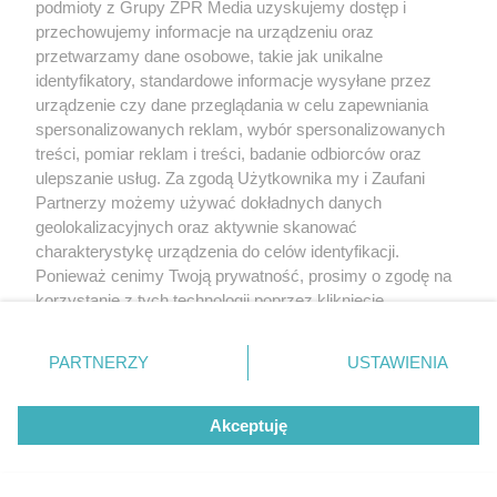
podmioty z Grupy ZPR Media uzyskujemy dostęp i
przechowujemy informacje na urządzeniu oraz
przetwarzamy dane osobowe, takie jak unikalne
identyfikatory, standardowe informacje wysyłane przez
urządzenie czy dane przeglądania w celu zapewniania
spersonalizowanych reklam, wybór spersonalizowanych
treści, pomiar reklam i treści, badanie odbiorców oraz
ulepszanie usług. Za zgodą Użytkownika my i Zaufani
Partnerzy możemy używać dokładnych danych
geolokalizacyjnych oraz aktywnie skanować
charakterystykę urządzenia do celów identyfikacji.
Ponieważ cenimy Twoją prywatność, prosimy o zgodę na
korzystanie z tych technologii poprzez kliknięcie
„Akceptuję”. Zgoda jest dobrowolna i zawsze możesz ją
zmienić/wycofać klikając przycisk ustawień prywatności
PARTNERZY
USTAWIENIA
znajdujący się w lewym dolnym rogu strony
. Niektóre
rodzaje przetwarzania danych nie wymagają zgody
Akceptuję
użytkownika, ale masz prawo sprzeciwić się takiemu
przetwarzaniu. Preferencje będą miały zastosowanie tylko
na tej witrynie.