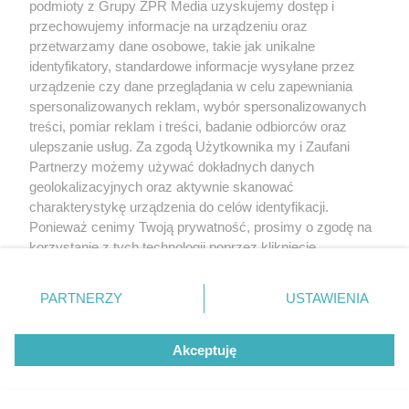
podmioty z Grupy ZPR Media uzyskujemy dostęp i
przechowujemy informacje na urządzeniu oraz
przetwarzamy dane osobowe, takie jak unikalne
identyfikatory, standardowe informacje wysyłane przez
urządzenie czy dane przeglądania w celu zapewniania
spersonalizowanych reklam, wybór spersonalizowanych
treści, pomiar reklam i treści, badanie odbiorców oraz
ulepszanie usług. Za zgodą Użytkownika my i Zaufani
Partnerzy możemy używać dokładnych danych
geolokalizacyjnych oraz aktywnie skanować
charakterystykę urządzenia do celów identyfikacji.
Ponieważ cenimy Twoją prywatność, prosimy o zgodę na
korzystanie z tych technologii poprzez kliknięcie
„Akceptuję”. Zgoda jest dobrowolna i zawsze możesz ją
zmienić/wycofać klikając przycisk ustawień prywatności
PARTNERZY
USTAWIENIA
znajdujący się w lewym dolnym rogu strony
. Niektóre
rodzaje przetwarzania danych nie wymagają zgody
Akceptuję
użytkownika, ale masz prawo sprzeciwić się takiemu
przetwarzaniu. Preferencje będą miały zastosowanie tylko
na tej witrynie.