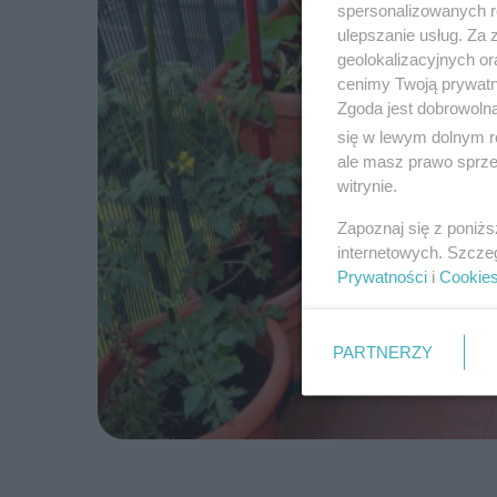
spersonalizowanych re
ulepszanie usług. Za
geolokalizacyjnych or
cenimy Twoją prywatno
Zgoda jest dobrowoln
się w lewym dolnym r
ale masz prawo sprzec
witrynie.
Zapoznaj się z poniż
internetowych. Szcze
Prywatności
i
Cookie
PARTNERZY