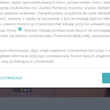
klam, wybór spersonalizowanych treści, pomiar reklam i treści, bad
 zgodą Użytkownika my i Zaufani Partnerzy możemy używać dokład
az aktywnie skanować charakterystykę urządzenia do celów identyfi
ść, prosimy o zgodę na korzystanie z tych technologii poprzez klikn
a i zawsze możesz ją zmienić/wycofać klikając przycisk ustawień pr
ogu strony
. Niektóre rodzaje przetwarzania danych nie wymagaj
iwić się takiemu przetwarzaniu. Preferencje będą miały zastosowanie
szymi informacjami, abyś mógł świadomie i komfortowo korzystać z
gółowe informacje dotyczące przetwarzania Twoich danych znajdzi
s
oraz po kliknięciu w „Ustawienia”.
USTAWIENIA