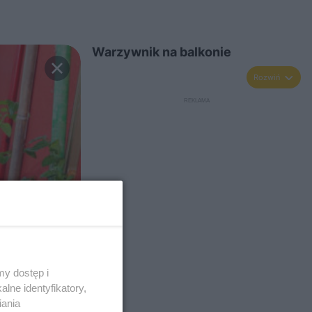
Warzywnik na balkonie
Rozwiń
y dostęp i
lne identyfikatory,
iania