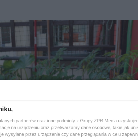
niku,
fanych partnerów oraz inne podmioty z Grupy ZPR Media uzyskujem
cje na urządzeniu oraz przetwarzamy dane osobowe, takie jak unika
je wysyłane przez urządzenie czy dane przeglądania w celu zapewn