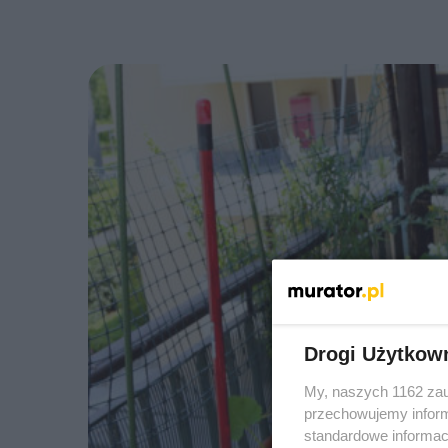
Drogi Użytkow
My, naszych 1162 zau
przechowujemy informa
standardowe informac