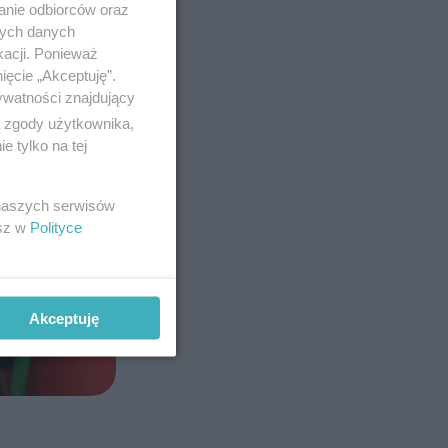
anie odbiorców oraz
nych danych
kacji. Ponieważ
ięcie „Akceptuję”.
ywatności znajdujący
ą zgody użytkownika,
 tylko na tej
 naszych serwisów
esz w
Polityce
Akceptuję