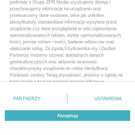
podmioty z Grupy ZPR Media uzyskujemy dostęp i
przechowujemy informacje na urządzeniu oraz
przetwarzamy dane osobowe, takie jak unikalne
identyfikatory, standardowe informacje wysyłane przez
urządzenie czy dane przeglądania w celu zapewniania
spersonalizowanych reklam, wybór spersonalizowanych
treści, pomiar reklam i treści, badanie odbiorców oraz
ulepszanie usług. Za zgodą Użytkownika my i Zaufani
Partnerzy możemy używać dokładnych danych
geolokalizacyjnych oraz aktywnie skanować
charakterystykę urządzenia do celów identyfikacji.
Ponieważ cenimy Twoją prywatność, prosimy o zgodę na
korzystanie z tych technologii poprzez kliknięcie
„Akceptuję”. Zgoda jest dobrowolna i zawsze możesz ją
zmienić/wycofać klikając przycisk ustawień prywatności
PARTNERZY
USTAWIENIA
znajdujący się w lewym dolnym rogu strony
. Niektóre
rodzaje przetwarzania danych nie wymagają zgody
Akceptuję
użytkownika, ale masz prawo sprzeciwić się takiemu
przetwarzaniu. Preferencje będą miały zastosowanie tylko
na tej witrynie.