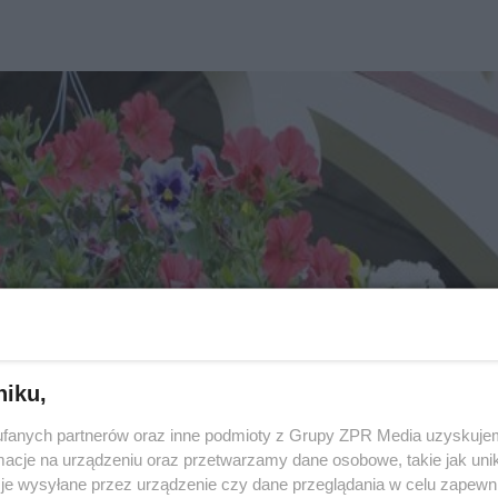
niku,
fanych partnerów oraz inne podmioty z Grupy ZPR Media uzyskujem
cje na urządzeniu oraz przetwarzamy dane osobowe, takie jak unika
je wysyłane przez urządzenie czy dane przeglądania w celu zapewn