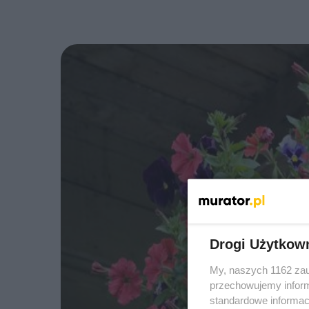
Drogi Użytkow
My, naszych 1162 zau
przechowujemy informa
standardowe informac