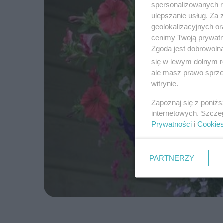
spersonalizowanych re
ulepszanie usług. Za
geolokalizacyjnych or
cenimy Twoją prywatno
Zgoda jest dobrowoln
się w lewym dolnym r
ale masz prawo sprzec
witrynie.
Zapoznaj się z poniż
internetowych. Szcze
Prywatności
i
Cookie
PARTNERZY