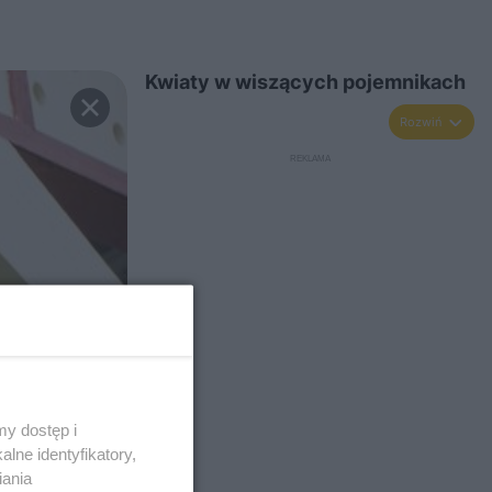
Kwiaty w wiszących pojemnikach
Rozwiń
y dostęp i
lne identyfikatory,
iania