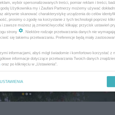
klam, wybór spersonalizowanych treści, pomiar reklam i treści, bad
 zgodą Użytkownika my i Zaufani Partnerzy możemy używać dokład
az aktywnie skanować charakterystykę urządzenia do celów identyfi
ść, prosimy o zgodę na korzystanie z tych technologii poprzez klikn
a i zawsze możesz ją zmienić/wycofać klikając przycisk ustawień pr
ogu strony
. Niektóre rodzaje przetwarzania danych nie wymagaj
iwić się takiemu przetwarzaniu. Preferencje będą miały zastosowanie
szymi informacjami, abyś mógł świadomie i komfortowo korzystać z
gółowe informacje dotyczące przetwarzania Twoich danych znajdzi
s
oraz po kliknięciu w „Ustawienia”.
USTAWIENIA