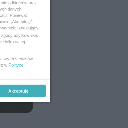
anie odbiorców oraz
nych danych
kacji. Ponieważ
ięcie „Akceptuję”.
ywatności znajdujący
ą zgody użytkownika,
 tylko na tej
 naszych serwisów
esz w
Polityce
Akceptuję