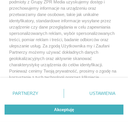
podmioty z Grupy ZPR Media uzyskujemy dostęp i
przechowujemy informacje na urządzeniu oraz
przetwarzamy dane osobowe, takie jak unikalne
identyfikatory, standardowe informacje wysyłane przez
urządzenie czy dane przeglądania w celu zapewniania
spersonalizowanych reklam, wybór spersonalizowanych
treści, pomiar reklam i treści, badanie odbiorców oraz
ulepszanie usług. Za zgodą Użytkownika my i Zaufani
Partnerzy możemy używać dokładnych danych
geolokalizacyjnych oraz aktywnie skanować
charakterystykę urządzenia do celów identyfikacji.
Ponieważ cenimy Twoją prywatność, prosimy o zgodę na
korzystanie z tych technologii poprzez kliknięcie
„Akceptuję”. Zgoda jest dobrowolna i zawsze możesz ją
zmienić/wycofać klikając przycisk ustawień prywatności
PARTNERZY
USTAWIENIA
znajdujący się w lewym dolnym rogu strony
. Niektóre
rodzaje przetwarzania danych nie wymagają zgody
Akceptuję
użytkownika, ale masz prawo sprzeciwić się takiemu
przetwarzaniu. Preferencje będą miały zastosowanie tylko
na tej witrynie.