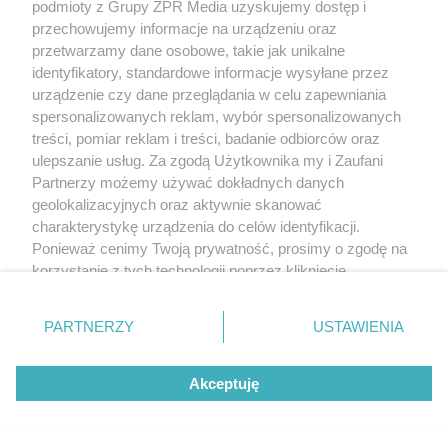
podmioty z Grupy ZPR Media uzyskujemy dostęp i
przechowujemy informacje na urządzeniu oraz
przetwarzamy dane osobowe, takie jak unikalne
identyfikatory, standardowe informacje wysyłane przez
urządzenie czy dane przeglądania w celu zapewniania
spersonalizowanych reklam, wybór spersonalizowanych
treści, pomiar reklam i treści, badanie odbiorców oraz
ulepszanie usług. Za zgodą Użytkownika my i Zaufani
Partnerzy możemy używać dokładnych danych
geolokalizacyjnych oraz aktywnie skanować
charakterystykę urządzenia do celów identyfikacji.
Ponieważ cenimy Twoją prywatność, prosimy o zgodę na
korzystanie z tych technologii poprzez kliknięcie
„Akceptuję”. Zgoda jest dobrowolna i zawsze możesz ją
zmienić/wycofać klikając przycisk ustawień prywatności
PARTNERZY
USTAWIENIA
znajdujący się w lewym dolnym rogu strony
. Niektóre
rodzaje przetwarzania danych nie wymagają zgody
Akceptuję
użytkownika, ale masz prawo sprzeciwić się takiemu
przetwarzaniu. Preferencje będą miały zastosowanie tylko
na tej witrynie.