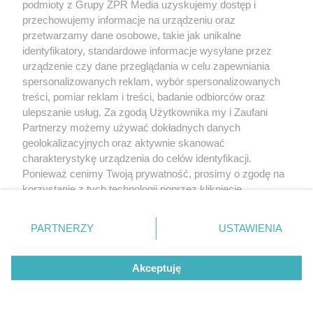
podmioty z Grupy ZPR Media uzyskujemy dostęp i
przechowujemy informacje na urządzeniu oraz
przetwarzamy dane osobowe, takie jak unikalne
identyfikatory, standardowe informacje wysyłane przez
urządzenie czy dane przeglądania w celu zapewniania
spersonalizowanych reklam, wybór spersonalizowanych
treści, pomiar reklam i treści, badanie odbiorców oraz
ulepszanie usług. Za zgodą Użytkownika my i Zaufani
Partnerzy możemy używać dokładnych danych
geolokalizacyjnych oraz aktywnie skanować
charakterystykę urządzenia do celów identyfikacji.
Ponieważ cenimy Twoją prywatność, prosimy o zgodę na
korzystanie z tych technologii poprzez kliknięcie
„Akceptuję”. Zgoda jest dobrowolna i zawsze możesz ją
zmienić/wycofać klikając przycisk ustawień prywatności
PARTNERZY
USTAWIENIA
znajdujący się w lewym dolnym rogu strony
. Niektóre
rodzaje przetwarzania danych nie wymagają zgody
Akceptuję
użytkownika, ale masz prawo sprzeciwić się takiemu
przetwarzaniu. Preferencje będą miały zastosowanie tylko
na tej witrynie.