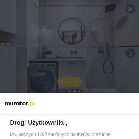
Rozwiń
Drogi Użytkowniku,
My, naszych 1162 zaufanych partnerów oraz inne