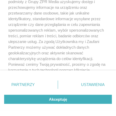
podmioty z Grupy ZPR Media uzyskujemy dostęp i
przechowujemy informacje na urządzeniu oraz
przetwarzamy dane osobowe, takie jak unikalne
identyfikatory, standardowe informacje wysyłane przez
urządzenie czy dane przeglądania w celu zapewniania
spersonalizowanych reklam, wybór spersonalizowanych
treści, pomiar reklam i treści, badanie odbiorców oraz
ulepszanie usług. Za zgodą Użytkownika my i Zaufani
Partnerzy możemy używać dokładnych danych
geolokalizacyjnych oraz aktywnie skanować
charakterystykę urządzenia do celów identyfikacji.
Ponieważ cenimy Twoją prywatność, prosimy o zgodę na
korzystanie z tych technologii poprzez kliknięcie
„Akceptuję”. Zgoda jest dobrowolna i zawsze możesz ją
zmienić/wycofać klikając przycisk ustawień prywatności
PARTNERZY
USTAWIENIA
znajdujący się w lewym dolnym rogu strony
. Niektóre
rodzaje przetwarzania danych nie wymagają zgody
Akceptuję
użytkownika, ale masz prawo sprzeciwić się takiemu
przetwarzaniu. Preferencje będą miały zastosowanie tylko
na tej witrynie.