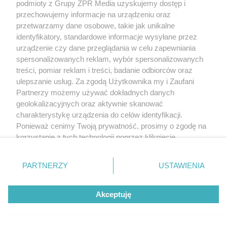
podmioty z Grupy ZPR Media uzyskujemy dostęp i
przechowujemy informacje na urządzeniu oraz
przetwarzamy dane osobowe, takie jak unikalne
identyfikatory, standardowe informacje wysyłane przez
urządzenie czy dane przeglądania w celu zapewniania
spersonalizowanych reklam, wybór spersonalizowanych
treści, pomiar reklam i treści, badanie odbiorców oraz
ulepszanie usług. Za zgodą Użytkownika my i Zaufani
Partnerzy możemy używać dokładnych danych
geolokalizacyjnych oraz aktywnie skanować
charakterystykę urządzenia do celów identyfikacji.
Ponieważ cenimy Twoją prywatność, prosimy o zgodę na
korzystanie z tych technologii poprzez kliknięcie
„Akceptuję”. Zgoda jest dobrowolna i zawsze możesz ją
zmienić/wycofać klikając przycisk ustawień prywatności
PARTNERZY
USTAWIENIA
znajdujący się w lewym dolnym rogu strony
. Niektóre
rodzaje przetwarzania danych nie wymagają zgody
Akceptuję
użytkownika, ale masz prawo sprzeciwić się takiemu
przetwarzaniu. Preferencje będą miały zastosowanie tylko
na tej witrynie.