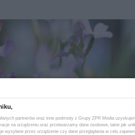
niku,
fanych partnerów oraz inne podmioty z Grupy ZPR Media uzyskujem
cje na urządzeniu oraz przetwarzamy dane osobowe, takie jak unika
je wysyłane przez urządzenie czy dane przeglądania w celu zapewn