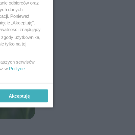
anie odbiorców oraz
nych danych
kacji. Ponieważ
ięcie „Akceptuję”.
ywatności znajdujący
ą zgody użytkownika,
 tylko na tej
 naszych serwisów
esz w
Polityce
Akceptuję