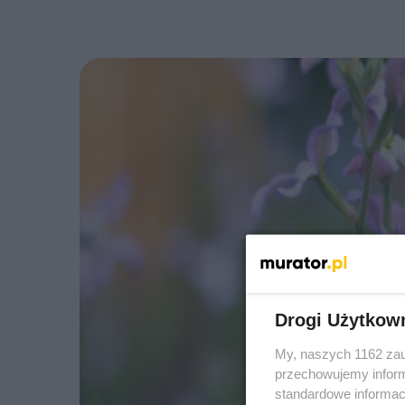
Drogi Użytkow
My, naszych 1162 zau
przechowujemy informa
standardowe informac