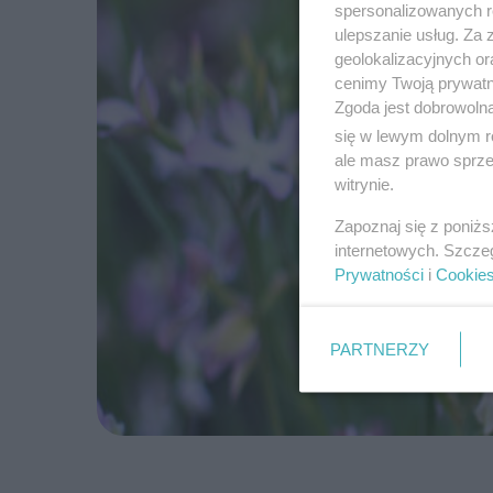
spersonalizowanych re
ulepszanie usług. Za
geolokalizacyjnych or
cenimy Twoją prywatno
Zgoda jest dobrowoln
się w lewym dolnym r
ale masz prawo sprzec
witrynie.
Zapoznaj się z poniż
internetowych. Szcze
Prywatności
i
Cookie
PARTNERZY