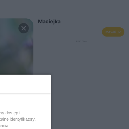
Maciejka
Rozwiń
y dostęp i
lne identyfikatory,
iania