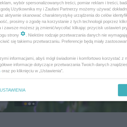
klam, wybór spersonalizowanych treści, pomiar reklam i treści, bad
 zgodą Użytkownika my i Zaufani Partnerzy możemy używać dokład
az aktywnie skanować charakterystykę urządzenia do celów identyfi
ść, prosimy o zgodę na korzystanie z tych technologii poprzez klikn
a i zawsze możesz ją zmienić/wycofać klikając przycisk ustawień pr
ogu strony
. Niektóre rodzaje przetwarzania danych nie wymagaj
iwić się takiemu przetwarzaniu. Preferencje będą miały zastosowanie
szymi informacjami, abyś mógł świadomie i komfortowo korzystać z
gółowe informacje dotyczące przetwarzania Twoich danych znajdzi
s
oraz po kliknięciu w „Ustawienia”.
USTAWIENIA