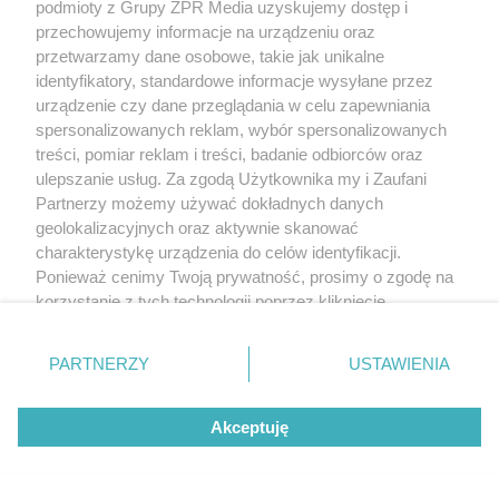
podmioty z Grupy ZPR Media uzyskujemy dostęp i
przechowujemy informacje na urządzeniu oraz
przetwarzamy dane osobowe, takie jak unikalne
identyfikatory, standardowe informacje wysyłane przez
urządzenie czy dane przeglądania w celu zapewniania
spersonalizowanych reklam, wybór spersonalizowanych
treści, pomiar reklam i treści, badanie odbiorców oraz
ulepszanie usług. Za zgodą Użytkownika my i Zaufani
Partnerzy możemy używać dokładnych danych
geolokalizacyjnych oraz aktywnie skanować
charakterystykę urządzenia do celów identyfikacji.
Ponieważ cenimy Twoją prywatność, prosimy o zgodę na
korzystanie z tych technologii poprzez kliknięcie
„Akceptuję”. Zgoda jest dobrowolna i zawsze możesz ją
zmienić/wycofać klikając przycisk ustawień prywatności
PARTNERZY
USTAWIENIA
znajdujący się w lewym dolnym rogu strony
. Niektóre
rodzaje przetwarzania danych nie wymagają zgody
Akceptuję
użytkownika, ale masz prawo sprzeciwić się takiemu
przetwarzaniu. Preferencje będą miały zastosowanie tylko
na tej witrynie.