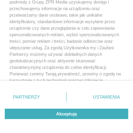
podmioty z Grupy ZPR Media uzyskujemy dostęp i
przechowujemy informacje na urządzeniu oraz
przetwarzamy dane osobowe, takie jak unikalne
identyfikatory, standardowe informacje wysyłane przez
urządzenie czy dane przeglądania w celu zapewniania
spersonalizowanych reklam, wybór spersonalizowanych
treści, pomiar reklam i treści, badanie odbiorców oraz
ulepszanie usług. Za zgodą Użytkownika my i Zaufani
Partnerzy możemy używać dokładnych danych
geolokalizacyjnych oraz aktywnie skanować
charakterystykę urządzenia do celów identyfikacji.
Ponieważ cenimy Twoją prywatność, prosimy o zgodę na
korzystanie z tych technologii poprzez kliknięcie
„Akceptuję”. Zgoda jest dobrowolna i zawsze możesz ją
zmienić/wycofać klikając przycisk ustawień prywatności
PARTNERZY
USTAWIENIA
znajdujący się w lewym dolnym rogu strony
. Niektóre
rodzaje przetwarzania danych nie wymagają zgody
Akceptuję
użytkownika, ale masz prawo sprzeciwić się takiemu
przetwarzaniu. Preferencje będą miały zastosowanie tylko
na tej witrynie.