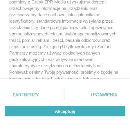
podmioty z Grupy ZPR Media uzyskujemy dostęp i
przechowujemy informacje na urządzeniu oraz
przetwarzamy dane osobowe, takie jak unikalne
identyfikatory, standardowe informacje wysyłane przez
urządzenie czy dane przeglądania w celu zapewniania
spersonalizowanych reklam, wybór spersonalizowanych
treści, pomiar reklam i treści, badanie odbiorców oraz
ulepszanie usług. Za zgodą Użytkownika my i Zaufani
Partnerzy możemy używać dokładnych danych
geolokalizacyjnych oraz aktywnie skanować
charakterystykę urządzenia do celów identyfikacji.
Ponieważ cenimy Twoją prywatność, prosimy o zgodę na
korzystanie z tych technologii poprzez kliknięcie
„Akceptuję”. Zgoda jest dobrowolna i zawsze możesz ją
zmienić/wycofać klikając przycisk ustawień prywatności
PARTNERZY
USTAWIENIA
znajdujący się w lewym dolnym rogu strony
. Niektóre
rodzaje przetwarzania danych nie wymagają zgody
Akceptuję
użytkownika, ale masz prawo sprzeciwić się takiemu
przetwarzaniu. Preferencje będą miały zastosowanie tylko
na tej witrynie.