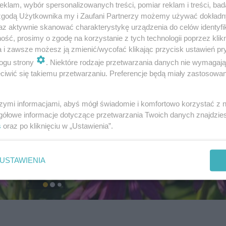
klam, wybór spersonalizowanych treści, pomiar reklam i treści, bad
 zgodą Użytkownika my i Zaufani Partnerzy możemy używać dokład
az aktywnie skanować charakterystykę urządzenia do celów identyfi
ść, prosimy o zgodę na korzystanie z tych technologii poprzez klikn
a i zawsze możesz ją zmienić/wycofać klikając przycisk ustawień pr
ogu strony
. Niektóre rodzaje przetwarzania danych nie wymagaj
iwić się takiemu przetwarzaniu. Preferencje będą miały zastosowanie
szymi informacjami, abyś mógł świadomie i komfortowo korzystać z
gółowe informacje dotyczące przetwarzania Twoich danych znajdzi
s
oraz po kliknięciu w „Ustawienia”.
USTAWIENIA