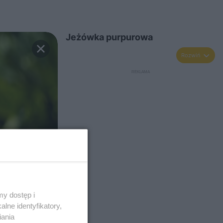
Jeżówka purpurowa
Rozwiń
y dostęp i
lne identyfikatory,
iania