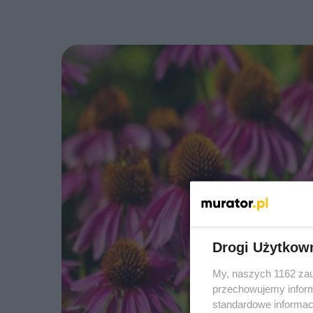
Drogi Użytkow
My, naszych 1162 zau
przechowujemy informa
standardowe informac