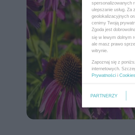
spersonalizowanych re
ulepszanie usług. Za
geolokalizacyjnych or
cenimy Twoją prywatno
Zgoda jest dobrowoln
się w lewym dolnym r
ale masz prawo sprzec
witrynie.
Zapoznaj się z poniż
internetowych. Szcze
Prywatności
i
Cookie
PARTNERZY