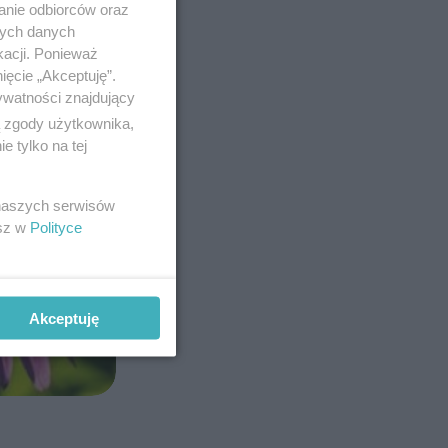
anie odbiorców oraz
nych danych
kacji. Ponieważ
ięcie „Akceptuję”.
ywatności znajdujący
ą zgody użytkownika,
 tylko na tej
 naszych serwisów
esz w
Polityce
Akceptuję