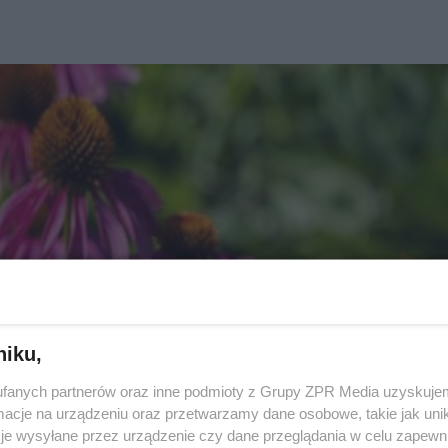
niku,
fanych partnerów oraz inne podmioty z Grupy ZPR Media uzyskujem
cje na urządzeniu oraz przetwarzamy dane osobowe, takie jak unika
je wysyłane przez urządzenie czy dane przeglądania w celu zapewn