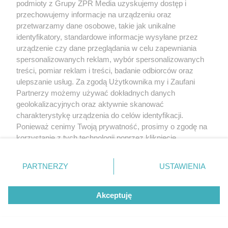
podmioty z Grupy ZPR Media uzyskujemy dostęp i
przechowujemy informacje na urządzeniu oraz
przetwarzamy dane osobowe, takie jak unikalne
identyfikatory, standardowe informacje wysyłane przez
urządzenie czy dane przeglądania w celu zapewniania
spersonalizowanych reklam, wybór spersonalizowanych
treści, pomiar reklam i treści, badanie odbiorców oraz
ulepszanie usług. Za zgodą Użytkownika my i Zaufani
Partnerzy możemy używać dokładnych danych
geolokalizacyjnych oraz aktywnie skanować
charakterystykę urządzenia do celów identyfikacji.
Ponieważ cenimy Twoją prywatność, prosimy o zgodę na
korzystanie z tych technologii poprzez kliknięcie
„Akceptuję”. Zgoda jest dobrowolna i zawsze możesz ją
zmienić/wycofać klikając przycisk ustawień prywatności
PARTNERZY
USTAWIENIA
znajdujący się w lewym dolnym rogu strony
. Niektóre
rodzaje przetwarzania danych nie wymagają zgody
Akceptuję
użytkownika, ale masz prawo sprzeciwić się takiemu
przetwarzaniu. Preferencje będą miały zastosowanie tylko
na tej witrynie.