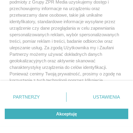
podmioty z Grupy ZPR Media uzyskujemy dostęp i
przechowujemy informacje na urządzeniu oraz
przetwarzamy dane osobowe, takie jak unikalne
identyfikatory, standardowe informacje wysyłane przez
urządzenie czy dane przeglądania w celu zapewniania
spersonalizowanych reklam, wybór spersonalizowanych
treści, pomiar reklam i treści, badanie odbiorców oraz
ulepszanie usług. Za zgodą Użytkownika my i Zaufani
Partnerzy możemy używać dokładnych danych
geolokalizacyjnych oraz aktywnie skanować
charakterystykę urządzenia do celów identyfikacji.
Ponieważ cenimy Twoją prywatność, prosimy o zgodę na
korzystanie z tych technologii poprzez kliknięcie
„Akceptuję”. Zgoda jest dobrowolna i zawsze możesz ją
zmienić/wycofać klikając przycisk ustawień prywatności
PARTNERZY
USTAWIENIA
znajdujący się w lewym dolnym rogu strony
. Niektóre
rodzaje przetwarzania danych nie wymagają zgody
Akceptuję
użytkownika, ale masz prawo sprzeciwić się takiemu
przetwarzaniu. Preferencje będą miały zastosowanie tylko
na tej witrynie.