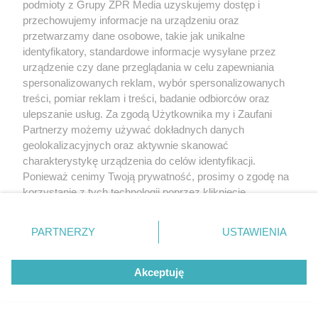
podmioty z Grupy ZPR Media uzyskujemy dostęp i
przechowujemy informacje na urządzeniu oraz
przetwarzamy dane osobowe, takie jak unikalne
identyfikatory, standardowe informacje wysyłane przez
urządzenie czy dane przeglądania w celu zapewniania
spersonalizowanych reklam, wybór spersonalizowanych
treści, pomiar reklam i treści, badanie odbiorców oraz
ulepszanie usług. Za zgodą Użytkownika my i Zaufani
Partnerzy możemy używać dokładnych danych
geolokalizacyjnych oraz aktywnie skanować
charakterystykę urządzenia do celów identyfikacji.
Ponieważ cenimy Twoją prywatność, prosimy o zgodę na
korzystanie z tych technologii poprzez kliknięcie
„Akceptuję”. Zgoda jest dobrowolna i zawsze możesz ją
zmienić/wycofać klikając przycisk ustawień prywatności
PARTNERZY
USTAWIENIA
znajdujący się w lewym dolnym rogu strony
. Niektóre
rodzaje przetwarzania danych nie wymagają zgody
Akceptuję
użytkownika, ale masz prawo sprzeciwić się takiemu
przetwarzaniu. Preferencje będą miały zastosowanie tylko
na tej witrynie.