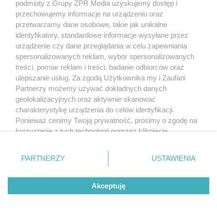
podmioty z Grupy ZPR Media uzyskujemy dostęp i
przechowujemy informacje na urządzeniu oraz
przetwarzamy dane osobowe, takie jak unikalne
identyfikatory, standardowe informacje wysyłane przez
urządzenie czy dane przeglądania w celu zapewniania
spersonalizowanych reklam, wybór spersonalizowanych
treści, pomiar reklam i treści, badanie odbiorców oraz
ulepszanie usług. Za zgodą Użytkownika my i Zaufani
Partnerzy możemy używać dokładnych danych
geolokalizacyjnych oraz aktywnie skanować
charakterystykę urządzenia do celów identyfikacji.
Ponieważ cenimy Twoją prywatność, prosimy o zgodę na
korzystanie z tych technologii poprzez kliknięcie
„Akceptuję”. Zgoda jest dobrowolna i zawsze możesz ją
zmienić/wycofać klikając przycisk ustawień prywatności
PARTNERZY
USTAWIENIA
znajdujący się w lewym dolnym rogu strony
. Niektóre
rodzaje przetwarzania danych nie wymagają zgody
Akceptuję
użytkownika, ale masz prawo sprzeciwić się takiemu
przetwarzaniu. Preferencje będą miały zastosowanie tylko
na tej witrynie.