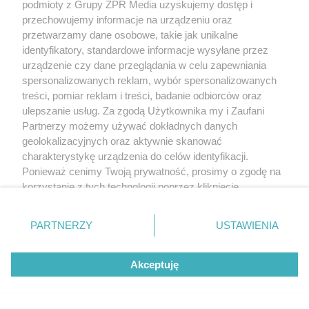
podmioty z Grupy ZPR Media uzyskujemy dostęp i
przechowujemy informacje na urządzeniu oraz
przetwarzamy dane osobowe, takie jak unikalne
identyfikatory, standardowe informacje wysyłane przez
urządzenie czy dane przeglądania w celu zapewniania
spersonalizowanych reklam, wybór spersonalizowanych
treści, pomiar reklam i treści, badanie odbiorców oraz
ulepszanie usług. Za zgodą Użytkownika my i Zaufani
Partnerzy możemy używać dokładnych danych
geolokalizacyjnych oraz aktywnie skanować
charakterystykę urządzenia do celów identyfikacji.
Ponieważ cenimy Twoją prywatność, prosimy o zgodę na
korzystanie z tych technologii poprzez kliknięcie
„Akceptuję”. Zgoda jest dobrowolna i zawsze możesz ją
zmienić/wycofać klikając przycisk ustawień prywatności
PARTNERZY
USTAWIENIA
znajdujący się w lewym dolnym rogu strony
. Niektóre
rodzaje przetwarzania danych nie wymagają zgody
Akceptuję
użytkownika, ale masz prawo sprzeciwić się takiemu
przetwarzaniu. Preferencje będą miały zastosowanie tylko
na tej witrynie.