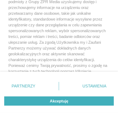
podmioty z Grupy ZPR Media uzyskujemy dostęp i
przechowujemy informacje na urządzeniu oraz
przetwarzamy dane osobowe, takie jak unikalne
identyfikatory, standardowe informacje wysyłane przez
urządzenie czy dane przeglądania w celu zapewniania
spersonalizowanych reklam, wybór spersonalizowanych
treści, pomiar reklam i treści, badanie odbiorców oraz
ulepszanie usług. Za zgodą Użytkownika my i Zaufani
Partnerzy możemy używać dokładnych danych
geolokalizacyjnych oraz aktywnie skanować
charakterystykę urządzenia do celów identyfikacji.
Ponieważ cenimy Twoją prywatność, prosimy o zgodę na
korzystanie z tych technologii poprzez kliknięcie
„Akceptuję”. Zgoda jest dobrowolna i zawsze możesz ją
zmienić/wycofać klikając przycisk ustawień prywatności
PARTNERZY
USTAWIENIA
znajdujący się w lewym dolnym rogu strony
. Niektóre
rodzaje przetwarzania danych nie wymagają zgody
Akceptuję
użytkownika, ale masz prawo sprzeciwić się takiemu
przetwarzaniu. Preferencje będą miały zastosowanie tylko
na tej witrynie.