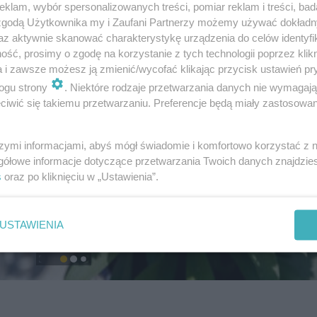
klam, wybór spersonalizowanych treści, pomiar reklam i treści, bad
 zgodą Użytkownika my i Zaufani Partnerzy możemy używać dokład
az aktywnie skanować charakterystykę urządzenia do celów identyfi
ść, prosimy o zgodę na korzystanie z tych technologii poprzez klikn
a i zawsze możesz ją zmienić/wycofać klikając przycisk ustawień pr
ogu strony
. Niektóre rodzaje przetwarzania danych nie wymagaj
iwić się takiemu przetwarzaniu. Preferencje będą miały zastosowanie
szymi informacjami, abyś mógł świadomie i komfortowo korzystać z
gółowe informacje dotyczące przetwarzania Twoich danych znajdzi
s
oraz po kliknięciu w „Ustawienia”.
USTAWIENIA