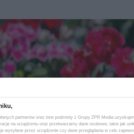
niku,
fanych partnerów oraz inne podmioty z Grupy ZPR Media uzyskujem
cje na urządzeniu oraz przetwarzamy dane osobowe, takie jak unika
je wysyłane przez urządzenie czy dane przeglądania w celu zapewn