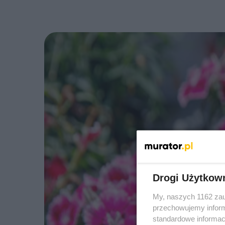
Drogi Użytkow
My, naszych 1162 zau
przechowujemy informa
standardowe informac