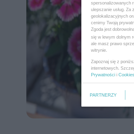
spersonalizowanych re
ulepszanie usług. Za
geolokalizacyjnych or
cenimy Twoją prywatno
Zgoda jest dobrowoln
się w lewym dolnym r
ale masz prawo sprzec
witrynie.
Zapoznaj się z poniż
internetowych. Szcze
Prywatności
i
Cookie
PARTNERZY