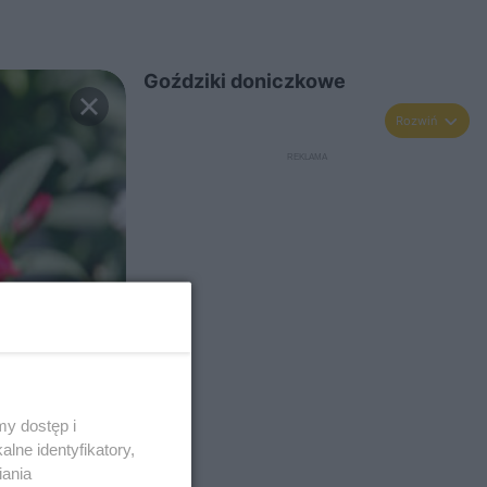
Goździki doniczkowe
Rozwiń
y dostęp i
lne identyfikatory,
iania