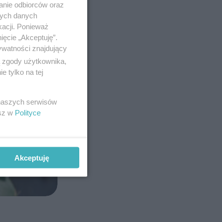
anie odbiorców oraz
nych danych
kacji. Ponieważ
ięcie „Akceptuję”.
ywatności znajdujący
ą zgody użytkownika,
 tylko na tej
 naszych serwisów
esz w
Polityce
Akceptuję