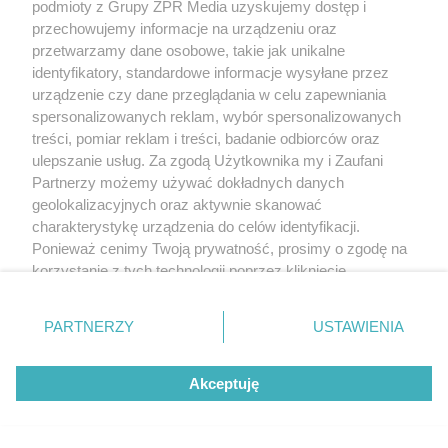
podmioty z Grupy ZPR Media uzyskujemy dostęp i
przechowujemy informacje na urządzeniu oraz
przetwarzamy dane osobowe, takie jak unikalne
identyfikatory, standardowe informacje wysyłane przez
urządzenie czy dane przeglądania w celu zapewniania
spersonalizowanych reklam, wybór spersonalizowanych
treści, pomiar reklam i treści, badanie odbiorców oraz
ulepszanie usług. Za zgodą Użytkownika my i Zaufani
Partnerzy możemy używać dokładnych danych
geolokalizacyjnych oraz aktywnie skanować
charakterystykę urządzenia do celów identyfikacji.
Ponieważ cenimy Twoją prywatność, prosimy o zgodę na
korzystanie z tych technologii poprzez kliknięcie
„Akceptuję”. Zgoda jest dobrowolna i zawsze możesz ją
zmienić/wycofać klikając przycisk ustawień prywatności
PARTNERZY
USTAWIENIA
znajdujący się w lewym dolnym rogu strony
. Niektóre
rodzaje przetwarzania danych nie wymagają zgody
Akceptuję
użytkownika, ale masz prawo sprzeciwić się takiemu
przetwarzaniu. Preferencje będą miały zastosowanie tylko
na tej witrynie.