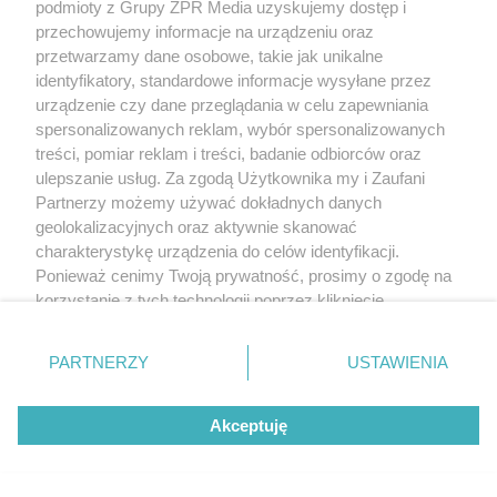
podmioty z Grupy ZPR Media uzyskujemy dostęp i
przechowujemy informacje na urządzeniu oraz
przetwarzamy dane osobowe, takie jak unikalne
identyfikatory, standardowe informacje wysyłane przez
urządzenie czy dane przeglądania w celu zapewniania
spersonalizowanych reklam, wybór spersonalizowanych
treści, pomiar reklam i treści, badanie odbiorców oraz
ulepszanie usług. Za zgodą Użytkownika my i Zaufani
Partnerzy możemy używać dokładnych danych
geolokalizacyjnych oraz aktywnie skanować
charakterystykę urządzenia do celów identyfikacji.
Ponieważ cenimy Twoją prywatność, prosimy o zgodę na
korzystanie z tych technologii poprzez kliknięcie
„Akceptuję”. Zgoda jest dobrowolna i zawsze możesz ją
zmienić/wycofać klikając przycisk ustawień prywatności
PARTNERZY
USTAWIENIA
znajdujący się w lewym dolnym rogu strony
. Niektóre
rodzaje przetwarzania danych nie wymagają zgody
Akceptuję
użytkownika, ale masz prawo sprzeciwić się takiemu
przetwarzaniu. Preferencje będą miały zastosowanie tylko
na tej witrynie.