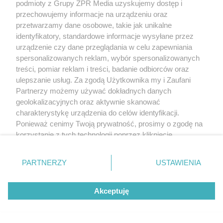
podmioty z Grupy ZPR Media uzyskujemy dostęp i
przechowujemy informacje na urządzeniu oraz
przetwarzamy dane osobowe, takie jak unikalne
identyfikatory, standardowe informacje wysyłane przez
urządzenie czy dane przeglądania w celu zapewniania
spersonalizowanych reklam, wybór spersonalizowanych
treści, pomiar reklam i treści, badanie odbiorców oraz
ulepszanie usług. Za zgodą Użytkownika my i Zaufani
Partnerzy możemy używać dokładnych danych
geolokalizacyjnych oraz aktywnie skanować
charakterystykę urządzenia do celów identyfikacji.
Ponieważ cenimy Twoją prywatność, prosimy o zgodę na
korzystanie z tych technologii poprzez kliknięcie
„Akceptuję”. Zgoda jest dobrowolna i zawsze możesz ją
zmienić/wycofać klikając przycisk ustawień prywatności
PARTNERZY
USTAWIENIA
znajdujący się w lewym dolnym rogu strony
. Niektóre
rodzaje przetwarzania danych nie wymagają zgody
Akceptuję
użytkownika, ale masz prawo sprzeciwić się takiemu
przetwarzaniu. Preferencje będą miały zastosowanie tylko
na tej witrynie.