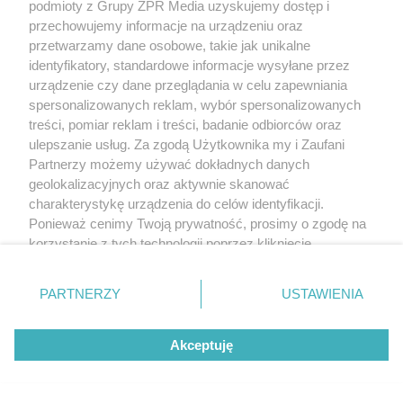
podmioty z Grupy ZPR Media uzyskujemy dostęp i
przechowujemy informacje na urządzeniu oraz
przetwarzamy dane osobowe, takie jak unikalne
identyfikatory, standardowe informacje wysyłane przez
urządzenie czy dane przeglądania w celu zapewniania
spersonalizowanych reklam, wybór spersonalizowanych
treści, pomiar reklam i treści, badanie odbiorców oraz
ulepszanie usług. Za zgodą Użytkownika my i Zaufani
Partnerzy możemy używać dokładnych danych
geolokalizacyjnych oraz aktywnie skanować
charakterystykę urządzenia do celów identyfikacji.
Ponieważ cenimy Twoją prywatność, prosimy o zgodę na
korzystanie z tych technologii poprzez kliknięcie
„Akceptuję”. Zgoda jest dobrowolna i zawsze możesz ją
zmienić/wycofać klikając przycisk ustawień prywatności
PARTNERZY
USTAWIENIA
znajdujący się w lewym dolnym rogu strony
. Niektóre
rodzaje przetwarzania danych nie wymagają zgody
Akceptuję
użytkownika, ale masz prawo sprzeciwić się takiemu
przetwarzaniu. Preferencje będą miały zastosowanie tylko
na tej witrynie.