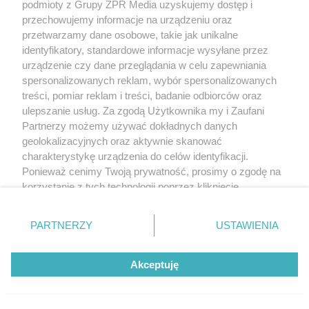
podmioty z Grupy ZPR Media uzyskujemy dostęp i
przechowujemy informacje na urządzeniu oraz
przetwarzamy dane osobowe, takie jak unikalne
identyfikatory, standardowe informacje wysyłane przez
urządzenie czy dane przeglądania w celu zapewniania
spersonalizowanych reklam, wybór spersonalizowanych
treści, pomiar reklam i treści, badanie odbiorców oraz
ulepszanie usług. Za zgodą Użytkownika my i Zaufani
Partnerzy możemy używać dokładnych danych
geolokalizacyjnych oraz aktywnie skanować
charakterystykę urządzenia do celów identyfikacji.
Ponieważ cenimy Twoją prywatność, prosimy o zgodę na
korzystanie z tych technologii poprzez kliknięcie
„Akceptuję”. Zgoda jest dobrowolna i zawsze możesz ją
zmienić/wycofać klikając przycisk ustawień prywatności
PARTNERZY
USTAWIENIA
znajdujący się w lewym dolnym rogu strony
. Niektóre
rodzaje przetwarzania danych nie wymagają zgody
Akceptuję
użytkownika, ale masz prawo sprzeciwić się takiemu
przetwarzaniu. Preferencje będą miały zastosowanie tylko
na tej witrynie.