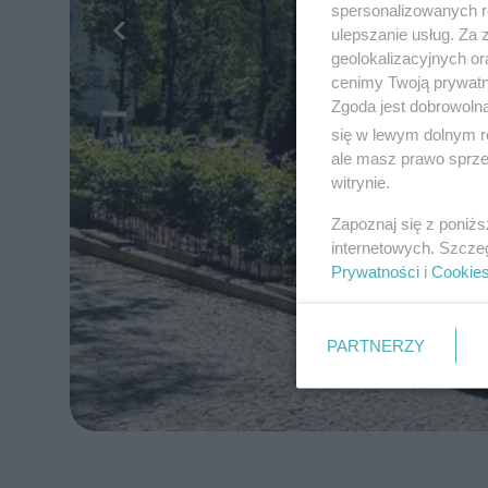
spersonalizowanych re
ulepszanie usług. Za
geolokalizacyjnych or
cenimy Twoją prywatno
Zgoda jest dobrowoln
się w lewym dolnym r
ale masz prawo sprzec
witrynie.
Zapoznaj się z poniż
internetowych. Szcze
Prywatności
i
Cookie
PARTNERZY