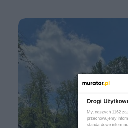
Drogi Użytkow
My, naszych 1162 zau
przechowujemy informa
standardowe informac