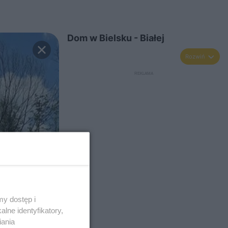
Dom w Bielsku - Białej
Rozwiń
y dostęp i
lne identyfikatory,
iania