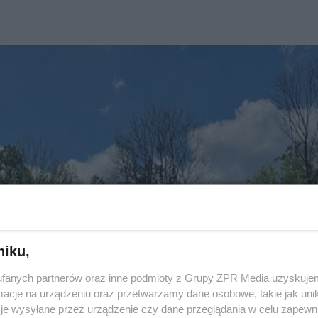
niku,
fanych partnerów oraz inne podmioty z Grupy ZPR Media uzyskujem
cje na urządzeniu oraz przetwarzamy dane osobowe, takie jak unika
je wysyłane przez urządzenie czy dane przeglądania w celu zapewn