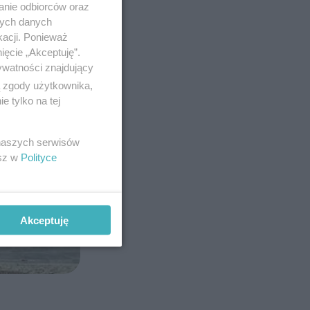
anie odbiorców oraz
nych danych
kacji. Ponieważ
ięcie „Akceptuję”.
ywatności znajdujący
ą zgody użytkownika,
 tylko na tej
 naszych serwisów
esz w
Polityce
Akceptuję