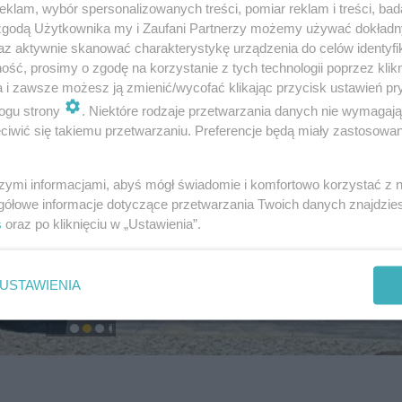
klam, wybór spersonalizowanych treści, pomiar reklam i treści, bad
 zgodą Użytkownika my i Zaufani Partnerzy możemy używać dokład
az aktywnie skanować charakterystykę urządzenia do celów identyfi
ść, prosimy o zgodę na korzystanie z tych technologii poprzez klikn
a i zawsze możesz ją zmienić/wycofać klikając przycisk ustawień pr
ogu strony
. Niektóre rodzaje przetwarzania danych nie wymagaj
iwić się takiemu przetwarzaniu. Preferencje będą miały zastosowanie
szymi informacjami, abyś mógł świadomie i komfortowo korzystać z
gółowe informacje dotyczące przetwarzania Twoich danych znajdzi
s
oraz po kliknięciu w „Ustawienia”.
USTAWIENIA