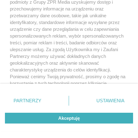
podmioty z Grupy ZPR Media uzyskujemy dostęp i
przechowujemy informacje na urządzeniu oraz
przetwarzamy dane osobowe, takie jak unikalne
identyfikatory, standardowe informacje wysyłane przez
urządzenie czy dane przeglądania w celu zapewniania
spersonalizowanych reklam, wybór spersonalizowanych
treści, pomiar reklam i treści, badanie odbiorców oraz
ulepszanie usług. Za zgodą Użytkownika my i Zaufani
Partnerzy możemy używać dokładnych danych
geolokalizacyjnych oraz aktywnie skanować
charakterystykę urządzenia do celów identyfikacji.
Ponieważ cenimy Twoją prywatność, prosimy o zgodę na
korzystanie z tych technologii poprzez kliknięcie
„Akceptuję”. Zgoda jest dobrowolna i zawsze możesz ją
zmienić/wycofać klikając przycisk ustawień prywatności
PARTNERZY
USTAWIENIA
znajdujący się w lewym dolnym rogu strony
. Niektóre
rodzaje przetwarzania danych nie wymagają zgody
Akceptuję
użytkownika, ale masz prawo sprzeciwić się takiemu
przetwarzaniu. Preferencje będą miały zastosowanie tylko
na tej witrynie.