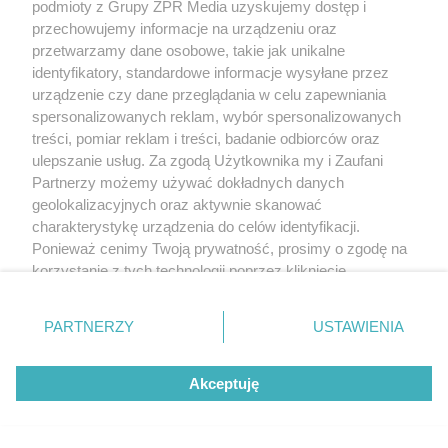
podmioty z Grupy ZPR Media uzyskujemy dostęp i
przechowujemy informacje na urządzeniu oraz
przetwarzamy dane osobowe, takie jak unikalne
identyfikatory, standardowe informacje wysyłane przez
urządzenie czy dane przeglądania w celu zapewniania
spersonalizowanych reklam, wybór spersonalizowanych
treści, pomiar reklam i treści, badanie odbiorców oraz
ulepszanie usług. Za zgodą Użytkownika my i Zaufani
Partnerzy możemy używać dokładnych danych
geolokalizacyjnych oraz aktywnie skanować
charakterystykę urządzenia do celów identyfikacji.
Ponieważ cenimy Twoją prywatność, prosimy o zgodę na
korzystanie z tych technologii poprzez kliknięcie
„Akceptuję”. Zgoda jest dobrowolna i zawsze możesz ją
zmienić/wycofać klikając przycisk ustawień prywatności
PARTNERZY
USTAWIENIA
znajdujący się w lewym dolnym rogu strony
. Niektóre
rodzaje przetwarzania danych nie wymagają zgody
Akceptuję
użytkownika, ale masz prawo sprzeciwić się takiemu
przetwarzaniu. Preferencje będą miały zastosowanie tylko
na tej witrynie.