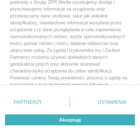
podmioty z Grupy ZPR Media uzyskujemy dostęp i
przechowujemy informacje na urządzeniu oraz
przetwarzamy dane osobowe, takie jak unikalne
identyfikatory, standardowe informacje wysyłane przez
urządzenie czy dane przeglądania w celu zapewniania
spersonalizowanych reklam, wybór spersonalizowanych
treści, pomiar reklam i treści, badanie odbiorców oraz
ulepszanie usług. Za zgodą Użytkownika my i Zaufani
Partnerzy możemy używać dokładnych danych
geolokalizacyjnych oraz aktywnie skanować
charakterystykę urządzenia do celów identyfikacji.
Ponieważ cenimy Twoją prywatność, prosimy o zgodę na
korzystanie z tych technologii poprzez kliknięcie
„Akceptuję”. Zgoda jest dobrowolna i zawsze możesz ją
zmienić/wycofać klikając przycisk ustawień prywatności
PARTNERZY
USTAWIENIA
znajdujący się w lewym dolnym rogu strony
. Niektóre
rodzaje przetwarzania danych nie wymagają zgody
Akceptuję
użytkownika, ale masz prawo sprzeciwić się takiemu
przetwarzaniu. Preferencje będą miały zastosowanie tylko
na tej witrynie.