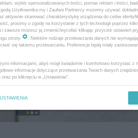
klam, wybór spersonalizowanych treści, pomiar reklam i treści, bad
 zgodą Użytkownika my i Zaufani Partnerzy możemy używać dokład
az aktywnie skanować charakterystykę urządzenia do celów identyfi
ść, prosimy o zgodę na korzystanie z tych technologii poprzez klikn
a i zawsze możesz ją zmienić/wycofać klikając przycisk ustawień pr
ogu strony
. Niektóre rodzaje przetwarzania danych nie wymagaj
iwić się takiemu przetwarzaniu. Preferencje będą miały zastosowanie
szymi informacjami, abyś mógł świadomie i komfortowo korzystać z
gółowe informacje dotyczące przetwarzania Twoich danych znajdzi
s
oraz po kliknięciu w „Ustawienia”.
USTAWIENIA