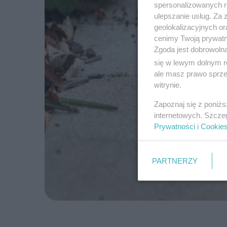
spersonalizowanych re
ulepszanie usług. Za
geolokalizacyjnych or
cenimy Twoją prywatno
Zgoda jest dobrowoln
się w lewym dolnym r
ale masz prawo sprzec
witrynie.
Zapoznaj się z poniż
internetowych. Szcze
Prywatności
i
Cookie
PARTNERZY