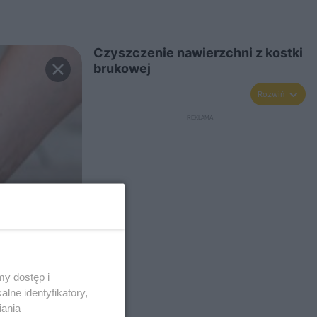
Czyszczenie nawierzchni z kostki
brukowej
Rozwiń
y dostęp i
lne identyfikatory,
iania