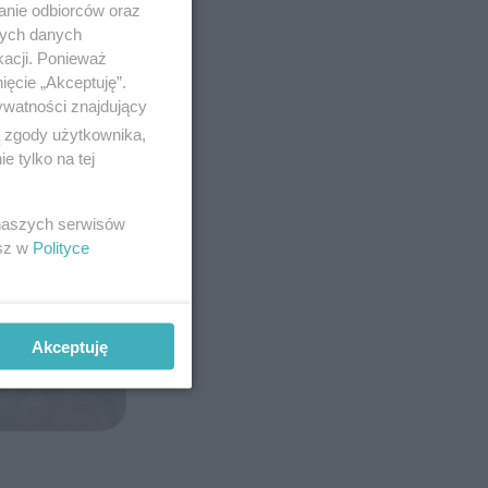
anie odbiorców oraz
nych danych
kacji. Ponieważ
ięcie „Akceptuję”.
ywatności znajdujący
ą zgody użytkownika,
 tylko na tej
 naszych serwisów
esz w
Polityce
Akceptuję