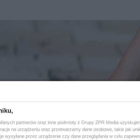
niku,
fanych partnerów oraz inne podmioty z Grupy ZPR Media uzyskujem
cje na urządzeniu oraz przetwarzamy dane osobowe, takie jak unika
je wysyłane przez urządzenie czy dane przeglądania w celu zapewn