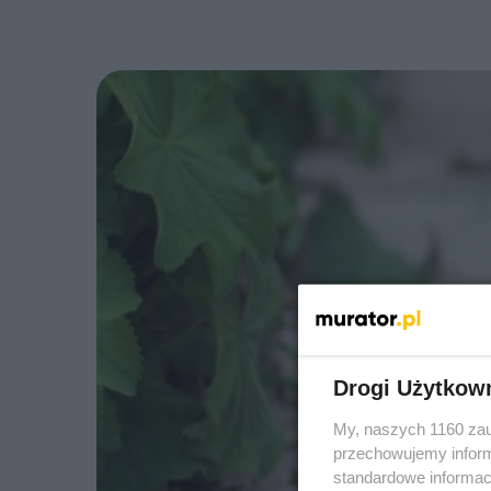
Drogi Użytkow
My, naszych 1160 zau
przechowujemy informa
standardowe informac