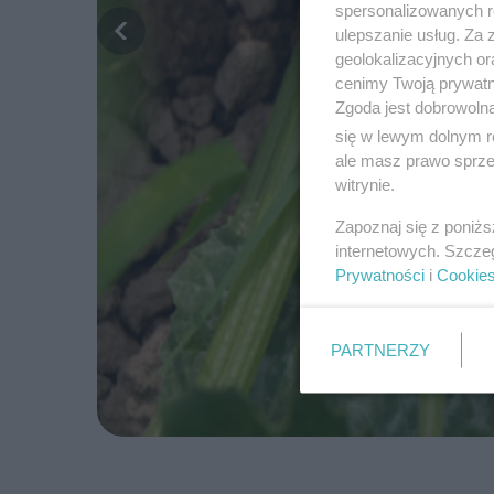
spersonalizowanych re
ulepszanie usług. Za
geolokalizacyjnych or
cenimy Twoją prywatno
Zgoda jest dobrowoln
się w lewym dolnym r
ale masz prawo sprzec
witrynie.
Zapoznaj się z poniż
internetowych. Szcze
Prywatności
i
Cookie
PARTNERZY