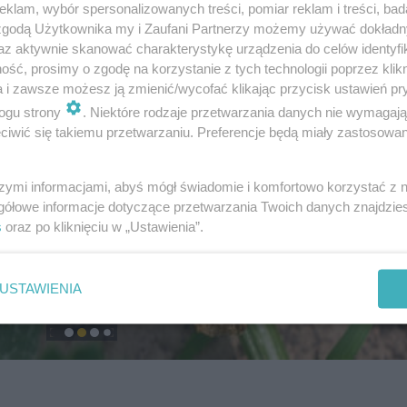
klam, wybór spersonalizowanych treści, pomiar reklam i treści, bad
 zgodą Użytkownika my i Zaufani Partnerzy możemy używać dokład
az aktywnie skanować charakterystykę urządzenia do celów identyfi
ść, prosimy o zgodę na korzystanie z tych technologii poprzez klikn
a i zawsze możesz ją zmienić/wycofać klikając przycisk ustawień pr
ogu strony
. Niektóre rodzaje przetwarzania danych nie wymagaj
iwić się takiemu przetwarzaniu. Preferencje będą miały zastosowanie
szymi informacjami, abyś mógł świadomie i komfortowo korzystać z
gółowe informacje dotyczące przetwarzania Twoich danych znajdzi
s
oraz po kliknięciu w „Ustawienia”.
USTAWIENIA