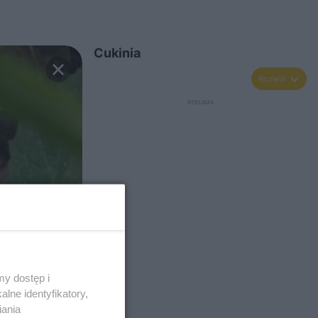
Cukinia
Rozwiń
y dostęp i
lne identyfikatory,
iania