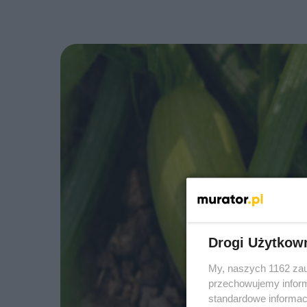
Drogi Użytkow
My, naszych 1162 zau
przechowujemy informa
standardowe informac