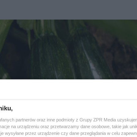
niku,
fanych partnerów oraz inne podmioty z Grupy ZPR Media uzyskujem
cje na urządzeniu oraz przetwarzamy dane osobowe, takie jak unika
je wysyłane przez urządzenie czy dane przeglądania w celu zapewn