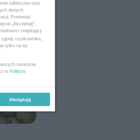
anie odbiorców oraz
nych danych
kacji. Ponieważ
ięcie „Akceptuję”.
ywatności znajdujący
ą zgody użytkownika,
 tylko na tej
 naszych serwisów
esz w
Polityce
Akceptuję