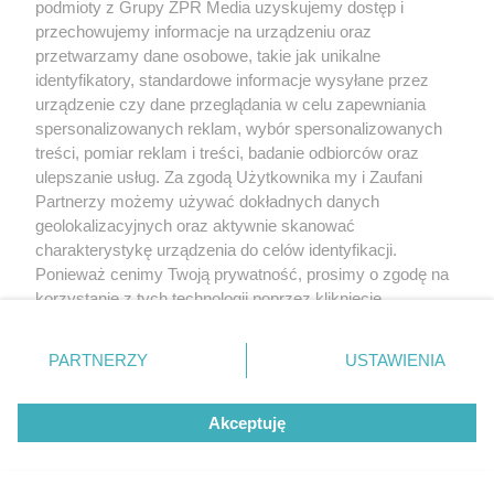
podmioty z Grupy ZPR Media uzyskujemy dostęp i
przechowujemy informacje na urządzeniu oraz
przetwarzamy dane osobowe, takie jak unikalne
identyfikatory, standardowe informacje wysyłane przez
urządzenie czy dane przeglądania w celu zapewniania
spersonalizowanych reklam, wybór spersonalizowanych
treści, pomiar reklam i treści, badanie odbiorców oraz
ulepszanie usług. Za zgodą Użytkownika my i Zaufani
Partnerzy możemy używać dokładnych danych
geolokalizacyjnych oraz aktywnie skanować
charakterystykę urządzenia do celów identyfikacji.
Ponieważ cenimy Twoją prywatność, prosimy o zgodę na
korzystanie z tych technologii poprzez kliknięcie
„Akceptuję”. Zgoda jest dobrowolna i zawsze możesz ją
zmienić/wycofać klikając przycisk ustawień prywatności
PARTNERZY
USTAWIENIA
znajdujący się w lewym dolnym rogu strony
. Niektóre
rodzaje przetwarzania danych nie wymagają zgody
Akceptuję
użytkownika, ale masz prawo sprzeciwić się takiemu
przetwarzaniu. Preferencje będą miały zastosowanie tylko
na tej witrynie.