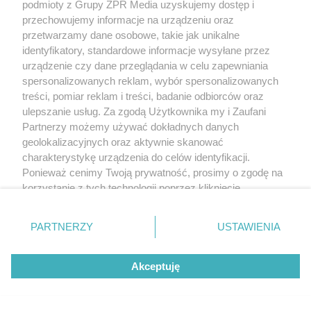
podmioty z Grupy ZPR Media uzyskujemy dostęp i
przechowujemy informacje na urządzeniu oraz
przetwarzamy dane osobowe, takie jak unikalne
identyfikatory, standardowe informacje wysyłane przez
urządzenie czy dane przeglądania w celu zapewniania
spersonalizowanych reklam, wybór spersonalizowanych
treści, pomiar reklam i treści, badanie odbiorców oraz
ulepszanie usług. Za zgodą Użytkownika my i Zaufani
Partnerzy możemy używać dokładnych danych
geolokalizacyjnych oraz aktywnie skanować
charakterystykę urządzenia do celów identyfikacji.
Ponieważ cenimy Twoją prywatność, prosimy o zgodę na
korzystanie z tych technologii poprzez kliknięcie
„Akceptuję”. Zgoda jest dobrowolna i zawsze możesz ją
zmienić/wycofać klikając przycisk ustawień prywatności
PARTNERZY
USTAWIENIA
znajdujący się w lewym dolnym rogu strony
. Niektóre
rodzaje przetwarzania danych nie wymagają zgody
Akceptuję
użytkownika, ale masz prawo sprzeciwić się takiemu
przetwarzaniu. Preferencje będą miały zastosowanie tylko
na tej witrynie.