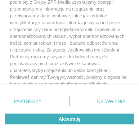
podmioty z Grupy ZPR Media uzyskujemy dostęp i
przechowujemy informacje na urządzeniu oraz
przetwarzamy dane osobowe, takie jak unikalne
identyfikatory, standardowe informacje wysyłane przez
urządzenie czy dane przeglądania w celu zapewniania
spersonalizowanych reklam, wybór spersonalizowanych
treści, pomiar reklam i treści, badanie odbiorców oraz
ulepszanie usług. Za zgodą Użytkownika my i Zaufani
Partnerzy możemy używać dokładnych danych
geolokalizacyjnych oraz aktywnie skanować
charakterystykę urządzenia do celów identyfikacji.
Ponieważ cenimy Twoją prywatność, prosimy o zgodę na
korzystanie z tych technologii poprzez kliknięcie
„Akceptuję”. Zgoda jest dobrowolna i zawsze możesz ją
zmienić/wycofać klikając przycisk ustawień prywatności
PARTNERZY
USTAWIENIA
znajdujący się w lewym dolnym rogu strony
. Niektóre
rodzaje przetwarzania danych nie wymagają zgody
Akceptuję
użytkownika, ale masz prawo sprzeciwić się takiemu
przetwarzaniu. Preferencje będą miały zastosowanie tylko
na tej witrynie.