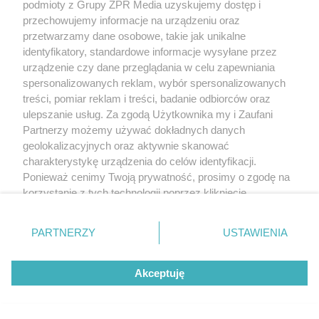
podmioty z Grupy ZPR Media uzyskujemy dostęp i
przechowujemy informacje na urządzeniu oraz
przetwarzamy dane osobowe, takie jak unikalne
identyfikatory, standardowe informacje wysyłane przez
urządzenie czy dane przeglądania w celu zapewniania
spersonalizowanych reklam, wybór spersonalizowanych
treści, pomiar reklam i treści, badanie odbiorców oraz
ulepszanie usług. Za zgodą Użytkownika my i Zaufani
Partnerzy możemy używać dokładnych danych
geolokalizacyjnych oraz aktywnie skanować
charakterystykę urządzenia do celów identyfikacji.
Ponieważ cenimy Twoją prywatność, prosimy o zgodę na
korzystanie z tych technologii poprzez kliknięcie
„Akceptuję”. Zgoda jest dobrowolna i zawsze możesz ją
zmienić/wycofać klikając przycisk ustawień prywatności
PARTNERZY
USTAWIENIA
znajdujący się w lewym dolnym rogu strony
. Niektóre
rodzaje przetwarzania danych nie wymagają zgody
Akceptuję
użytkownika, ale masz prawo sprzeciwić się takiemu
przetwarzaniu. Preferencje będą miały zastosowanie tylko
na tej witrynie.