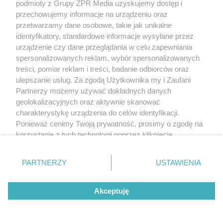
podmioty z Grupy ZPR Media uzyskujemy dostęp i
przechowujemy informacje na urządzeniu oraz
przetwarzamy dane osobowe, takie jak unikalne
identyfikatory, standardowe informacje wysyłane przez
urządzenie czy dane przeglądania w celu zapewniania
spersonalizowanych reklam, wybór spersonalizowanych
treści, pomiar reklam i treści, badanie odbiorców oraz
ulepszanie usług. Za zgodą Użytkownika my i Zaufani
Partnerzy możemy używać dokładnych danych
geolokalizacyjnych oraz aktywnie skanować
charakterystykę urządzenia do celów identyfikacji.
Ponieważ cenimy Twoją prywatność, prosimy o zgodę na
korzystanie z tych technologii poprzez kliknięcie
„Akceptuję”. Zgoda jest dobrowolna i zawsze możesz ją
zmienić/wycofać klikając przycisk ustawień prywatności
PARTNERZY
USTAWIENIA
znajdujący się w lewym dolnym rogu strony
. Niektóre
rodzaje przetwarzania danych nie wymagają zgody
Akceptuję
użytkownika, ale masz prawo sprzeciwić się takiemu
przetwarzaniu. Preferencje będą miały zastosowanie tylko
na tej witrynie.